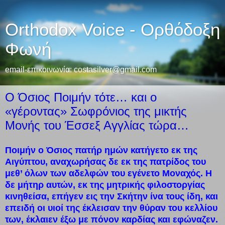
Orthodox Voice - Ορθόδοξη
Φωνή
email-επικοινωνία: costasilver@gmail.com
Ο Όσιος Ποιμήν τότε… και ο
«γέροντας» Σωφρόνιος της μικτής
Μονής του Έσσεξ Αγγλίας τώρα…
Ποιμήν ο Όσιος πατήρ ημών κατήγετο εκ της
Αιγύπτου, αναχωρήσας δε εκ της πατρίδος του
μεθ’ όλων των αδελφών του εγένετο Μοναχός. Η
δε μήτηρ αυτών, εκ της μητρικής φιλοστοργίας
κινηθείσα, επήγεν εις την Σκήτην ίνα τους ίδη, και
επειδή οι υιοί της έκλεισαν την θύραν του κελλίου
των, έκλαιεν έξω με πόνον καρδίας και εφώναζεν.