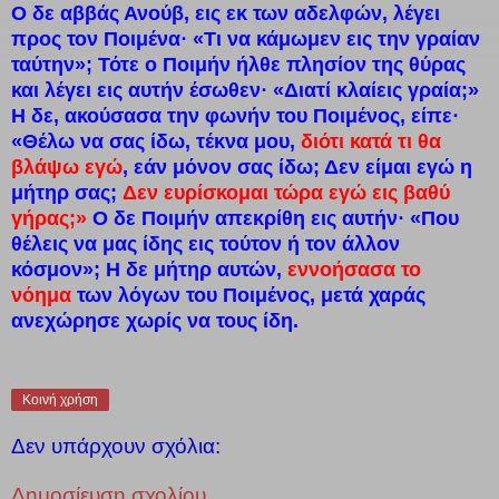
Ο δε αββάς Ανούβ, εις εκ των αδελφών, λέγει
προς τον Ποιμένα· «Τι να κάμωμεν εις την γραίαν
ταύτην»; Τότε ο Ποιμήν ήλθε πλησίον της θύρας
και λέγει εις αυτήν έσωθεν· «Διατί κλαίεις γραία;»
Η δε, ακούσασα την φωνήν του Ποιμένος, είπε·
«Θέλω να σας ίδω, τέκνα μου,
διότι κατά τι θα
βλάψω εγώ
, εάν μόνον σας ίδω; Δεν είμαι εγώ η
μήτηρ σας;
Δεν ευρίσκομαι τώρα εγώ εις βαθύ
γήρας;»
Ο δε Ποιμήν απεκρίθη εις αυτήν· «Που
θέλεις να μας ίδης εις τούτον ή τον άλλον
κόσμον»; Η δε μήτηρ αυτών,
εννοήσασα το
νόημα
των λόγων του Ποιμένος, μετά χαράς
ανεχώρησε χωρίς να τους ίδη.
Κοινή χρήση
Δεν υπάρχουν σχόλια:
Δημοσίευση σχολίου