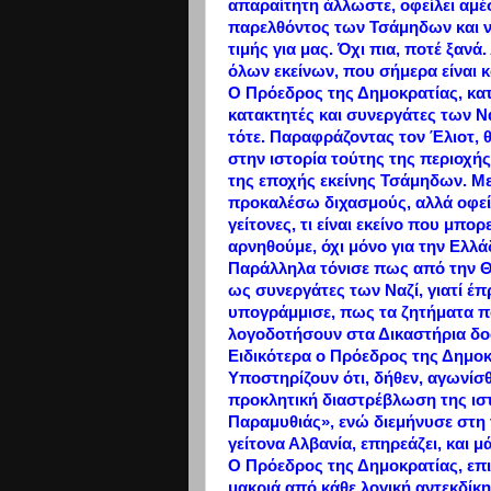
απαραίτητη άλλωστε, οφείλει αμέ
παρελθόντος των Τσάμηδων και να
τιμής για μας. Όχι πια, ποτέ ξανά
όλων εκείνων, που σήμερα είναι κ
Ο Πρόεδρος της Δημοκρατίας, κα
κατακτητές και συνεργάτες των Να
τότε. Παραφράζοντας τον Έλιοτ, 
στην ιστορία τούτης της περιοχή
της εποχής εκείνης Τσάμηδων. Με 
προκαλέσω διχασμούς, αλλά οφείλ
γείτονες, τι είναι εκείνο που μπο
αρνηθούμε, όχι μόνο για την Ελλάδ
Παράλληλα τόνισε πως από την Θε
ως συνεργάτες των Ναζί, γιατί έ
υπογράμμισε, πως τα ζητήματα πο
λογοδοτήσουν στα Δικαστήρια δο
Ειδικότερα ο Πρόεδρος της Δημοκ
Υποστηρίζουν ότι, δήθεν, αγωνίσ
προκλητική διαστρέβλωση της ισ
Παραμυθιάς», ενώ διεμήνυσε στη
γείτονα Αλβανία, επηρεάζει, και μ
Ο Πρόεδρος της Δημοκρατίας, επι
μακριά από κάθε λογική αντεκδίκη