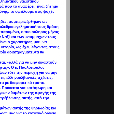
κληματικού ναζιστικού
ά που το αναφέρει, είναι ζήτημα
σύνης, το οφείλουμε στις ψυχές
μηδες, συμπεριφέρθηκαν ως
 ολέθρια εγκληματική τους δράση
 παραμένει, ο πιο σκληρός μήνας
ν Ναζί και των «συμμάχων τους
ίναι ο χαρακτήρας μου, να
στορία, ως έχει, λέγοντας στους
 οποίο αδιαπραγμάτευτα θα
αι, «αλλά για να μην δικαστούν
τητας». Ο κ. Παυλόπουλος
αν τότε την περιοχή για να μην
ις ελληνοαλβανικές σχέσεις.
τα με διαφορετικό τρόπο.
 Πρόκειται για κατάφωρη και
αγικών θυμάτων της σφαγής της
στρέβλωσης αυτής, από την
μάτων αυτής της θηριωδίας και
ώρας μας για το κατοχικό δάνειο