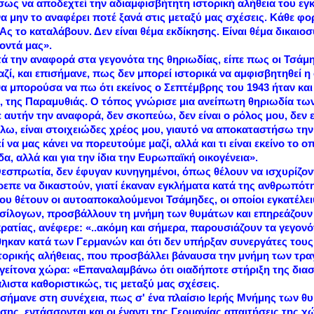
σως να αποδεχτεί την αδιαμφισβήτητη ιστορική αλήθεια του εγ
 μην το αναφέρει ποτέ ξανά στις μεταξύ μας σχέσεις. Κάθε φορ
. Ας το καταλάβουν. Δεν είναι θέμα εκδίκησης. Είναι θέμα δικαιο
οντά μας».
τά την αναφορά στα γεγονότα της θηριωδίας, είπε πως οι Τσά
ζί, και επισήμανε, πως δεν μπορεί ιστορικά να αμφισβητηθεί η
θα μπορούσα να πω ότι εκείνος ο Σεπτέμβρης του 1943 ήταν και
ς, της Παραμυθιάς. Ο τόπος γνώρισε μια ανείπωτη θηριωδία τω
αυτήν την αναφορά, δεν σκοπεύω, δεν είναι ο ρόλος μου, δεν ε
ω, είναι στοιχειώδες χρέος μου, γιαυτό να αποκαταστήσω την ι
ρεί να μας κάνει να πορευτούμε μαζί, αλλά και τι είναι εκείνο το
α, αλλά και για την ίδια την Ευρωπαϊκή οικογένεια».
σπρωτία, δεν έφυγαν κυνηγημένοι, όπως θέλουν να ισχυρίζοντ
πρεπε να δικαστούν, γιατί έκαναν εγκλήματα κατά της ανθρωπό
υ θέτουν οι αυτοαποκαλούμενοι Τσάμηδες, οι οποίοι εγκατέλειψ
σίλογων, προσβάλλουν τη μνήμη των θυμάτων και επηρεάζουν τ
ρατίας, ανέφερε: «..ακόμη και σήμερα, παρουσιάζουν τα γεγονό
θηκαν κατά των Γερμανών και ότι δεν υπήρξαν συνεργάτες τους.
τορικής αλήθειας, που προσβάλλει βάναυσα την μνήμη των τρ
 γείτονα χώρα: «Επαναλαμβάνω ότι οιαδήποτε στήριξη της δια
άλιστα καθοριστικώς, τις μεταξύ μας σχέσεις.
σήμανε στη συνέχεια, πως σ' ένα πλαίσιο Ιερής Μνήμης των θυ
σης, εντάσσονται και οι έναντι της Γερμανίας απαιτήσεις της χ