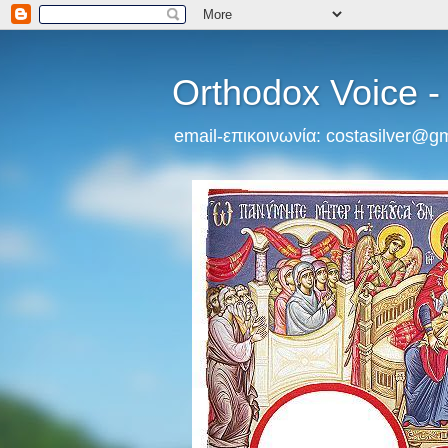
Orthodox Voice 
email-επικοινωνία: costasilver@g