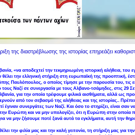
ξη της διαστρέβλωσης της ιστορίας επηρεάζει καθοριστ
νία, «να αποδεχτεί την τεκμηριωμένη ιστορική αλήθεια, του ε
θέλει την ελληνική στήριξη στη ευρωπαϊκή της προοπτική, έστ
πης Παυλόπουλος, ο οποίος τίμησε με την παρουσία του, τις 
τους Ναζί σε συνεργασία με τους Αλβανο-τσάμηδες, στις 29 Σε
Αλβανία, για την οποία τρέφουμε φιλικά αισθήματα, αλλά ως προ
α περνούν από τον σεβασμό της αλήθειας και της ιστορίας.. Πρέπε
τί έγιναν συνεργάτες των Ναζί. Και όσο το στηρίζει, είναι σαν 
την Ευρώπη και να μην υπολογίζει, ότι η Ευρώπη στην οποία πρ
ια να μην ζήσουμε ποτέ ξανά αυτά τα εγκλήματα, αυτή την θηρ
θέλει την φιλία μας και την καλή γειτονία, τη στήριξη μας για τ