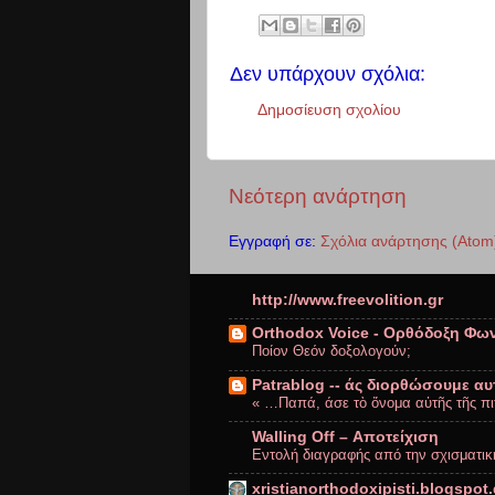
Δεν υπάρχουν σχόλια:
Δημοσίευση σχολίου
Νεότερη ανάρτηση
Εγγραφή σε:
Σχόλια ανάρτησης (Atom
http://www.freevolition.gr
Orthodox Voice - Ορθόδοξη Φω
Ποίον Θεόν δοξολογούν;
Patrablog -- άς διορθώσουμε αυτ
« …Παπά, άσε τὸ ὄνομα αὐτῆς τῆς πιτ
Walling Off – Αποτείχιση
Εντολή διαγραφής από την σχισματ
xristianorthodoxipisti.blogspot.