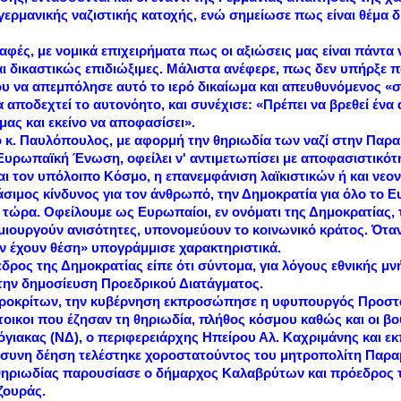
ς γερμανικής ναζιστικής κατοχής, ενώ σημείωσε πως είναι θέμα 
αφές, με νομικά επιχειρήματα πως οι αξιώσεις μας είναι πάντα ν
αι δικαστικώς επιδιώξιμες. Μάλιστα ανέφερε, πως δεν υπήρξε 
υ να απεμπόλησε αυτό το ιερό δικαίωμα και απευθυνόμενος «στ
αποδεχτεί το αυτονόητο, και συνέχισε: «Πρέπει να βρεθεί ένα
μας και εκείνο να αποφασίσει».
 κ. Παυλόπουλος, με αφορμή την θηριωδία των ναζί στην Παραμ
η Ευρωπαϊκή Ένωση, οφείλει ν' αντιμετωπίσει με αποφασιστικότ
αι τον υπόλοιπο Κόσμο, η επανεμφάνιση λαϊκιστικών ή και νεο
σιμος κίνδυνος για τον άνθρωπό, την Δημοκρατία για όλο το 
 τώρα. Οφείλουμε ως Ευρωπαίοι, εν ονόματι της Δημοκρατίας, 
ς δημιουργούν ανισότητες, υπονομεύουν το κοινωνικό κράτος. Ό
εν έχουν θέση» υπογράμμισε χαρακτηριστικά.
εδρος της Δημοκρατίας είπε ότι σύντομα, για λόγους εθνικής μν
 την δημοσίευση Προεδρικού Διατάγματος.
προκρίτων, την κυβέρνηση εκπροσώπησε η υφυπουργός Προστα
ικοι που έζησαν τη θηριωδία, πλήθος κόσμου καθώς και οι β
ιόγιακας (ΝΔ), ο περιφερειάρχης Ηπείρου Αλ. Καχριμάνης και 
συνη δέηση τελέστηκε χοροστατούντος του μητροπολίτη Παραμυ
ς θηριωδίας παρουσίασε ο δήμαρχος Καλαβρύτων και πρόεδρος
ζουράς.