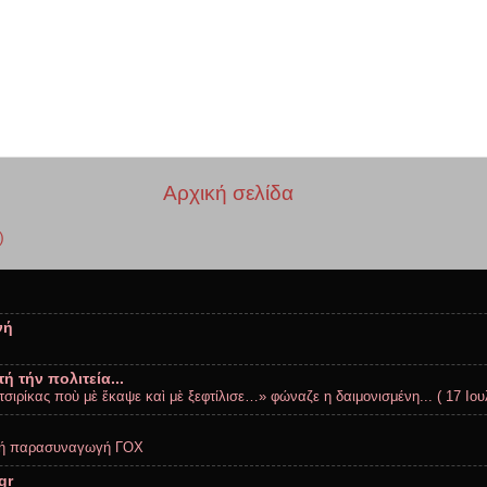
Αρχική σελίδα
)
νή
ή τήν πολιτεία...
σιρίκας ποὺ μὲ ἔκαψε καὶ μὲ ξεφτίλισε…» φώναζε η δαιμονισμένη... ( 17 Ιουλ
ική παρασυναγωγή ΓΟΧ
gr