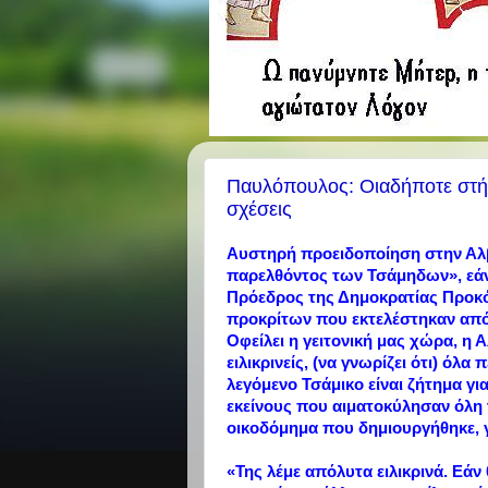
Παυλόπουλος: Οιαδήποτε στήρι
σχέσεις
Αυστηρή προειδοποίηση στην Αλβα
παρελθόντος των Τσάμηδων», εάν 
Πρόεδρος της Δημοκρατίας Προκό
προκρίτων που εκτελέστηκαν από 
Οφείλει η γειτονική μας χώρα, η 
ειλικρινείς, (να γνωρίζει ότι) όλ
λεγόμενο Τσάμικο είναι ζήτημα για
εκείνους που αιματοκύλησαν όλη 
οικοδόμημα που δημιουργήθηκε, γ
«Της λέμε απόλυτα ειλικρινά. Εάν 