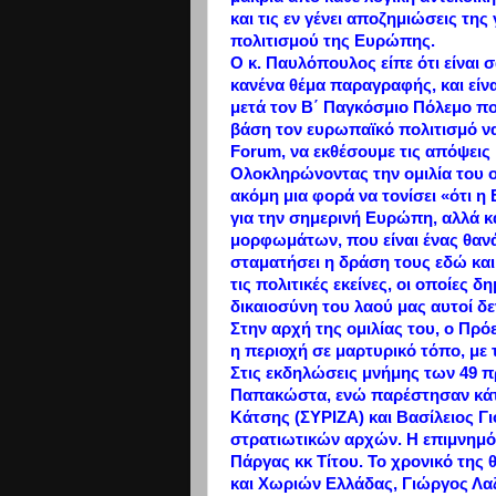
και τις εν γένει αποζημιώσεις τη
πολιτισμού της Ευρώπης.
Ο κ. Παυλόπουλος είπε ότι είναι σ
κανένα θέμα παραγραφής, και είν
μετά τον Β΄ Παγκόσμιο Πόλεμο πο
βάση τον ευρωπαϊκό πολιτισμό να 
Forum, να εκθέσουμε τις απόψεις 
Ολοκληρώνοντας την ομιλία του ο
ακόμη μια φορά να τονίσει «ότι 
για την σημερινή Ευρώπη, αλλά κ
μορφωμάτων, που είναι ένας θανά
σταματήσει η δράση τους εδώ και
τις πολιτικές εκείνες, οι οποίε
δικαιοσύνη του λαού μας αυτοί δ
Στην αρχή της ομιλίας του, ο Πρό
η περιοχή σε μαρτυρικό τόπο, με
Στις εκδηλώσεις μνήμης των 49 
Παπακώστα, ενώ παρέστησαν κάτο
Κάτσης (ΣΥΡΙΖΑ) και Βασίλειος Γ
στρατιωτικών αρχών. Η επιμνημό
Πάργας κκ Τίτου. Το χρονικό τη
και Χωριών Ελλάδας, Γιώργος Λα