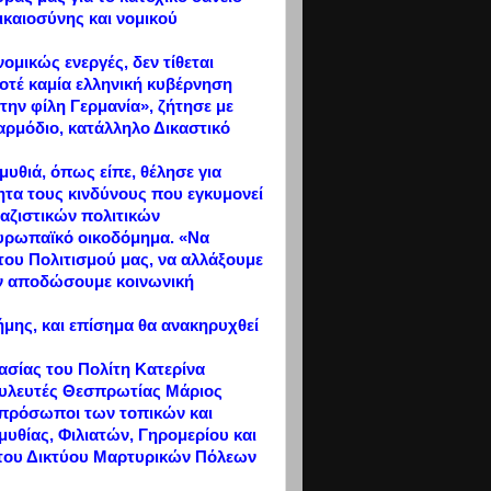
δικαιοσύνης και νομικού
ομικώς ενεργές, δεν τίθεται
ποτέ καμία ελληνική κυβέρνηση
ην φίλη Γερμανία», ζήτησε με
 αρμόδιο, κατάλληλο Δικαστικό
υθιά, όπως είπε, θέλησε για
ητα τους κινδύνους που εγκυμονεί
ναζιστικών πολιτικών
Ευρωπαϊκό οικοδόμημα. «Να
του Πολιτισμού μας, να αλλάξουμε
ταν αποδώσουμε κοινωνική
ήμης, και επίσημα θα ανακηρυχθεί
σίας του Πολίτη Κατερίνα
ουλευτές Θεσπρωτίας Μάριος
εκπρόσωποι των τοπικών και
θίας, Φιλιατών, Γηρομερίου και
 του Δικτύου Μαρτυρικών Πόλεων