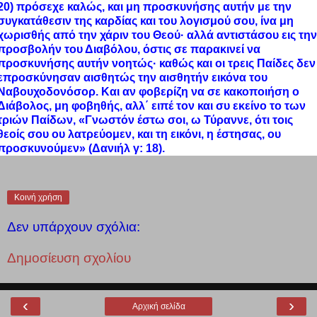
20) πρόσεχε καλώς, και μη προσκυνήσης αυτήν με την
συγκατάθεσιν της καρδίας και του λογισμού σου, ίνα μη
χωρισθής από την χάριν του Θεού· αλλά αντιστάσου εις την
προσβολήν του Διαβόλου, όστις σε παρακινεί να
προσκυνήσης αυτήν νοητώς· καθώς και οι τρεις Παίδες δεν
επροσκύνησαν αισθητώς την αισθητήν εικόνα του
Ναβουχοδονόσορ. Και αν φοβερίζη να σε κακοποιήση ο
Διάβολος, μη φοβηθής, αλλ΄ ειπέ τον και συ εκείνο το των
τριών Παίδων, «Γνωστόν έστω σοι, ω Τύραννε, ότι τοις
θεοίς σου ου λατρεύομεν, και τη εικόνι, η έστησας, ου
προσκυνούμεν» (Δανιήλ γ: 18).
Κοινή χρήση
Δεν υπάρχουν σχόλια:
Δημοσίευση σχολίου
‹
›
Αρχική σελίδα