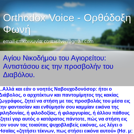
Orthodox Voice - Ορθόδοξη
Φωνή
email-επικοινωνία: costasilver@gmail.com
Αγίου Νικοδήμου του Αγιορείτου:
Aντιστάσου εις την προσβολήν του
Διαβόλου.
...Αλλά και εάν ο νοητός Ναβουχοδονόσορ: ήτοι ο
Διάβολος, ο αρχιτέκτων και παντομίμητος της κακίας
ζωγράφος, ζητεί να στήση με τας προσβολάς του μέσα εις
την φαντασίαν και ενθύμησίν σου καμμίαν εικόνα της
φιληδονίας, ή φιλοδοξίας, ή φιλαργυρίας, ή άλλου πάθους
(ζητεί γαρ αυτός ο κατάρατος πάντοτε, πώς να στήση εις
τον νουν τας τοιαύτας ψυχοβλαβείς εικόνας, ως λέγει ο
Ησαϊας «ζητήσει τέκνων, πως στήσει εικόνα αυτού» (Ησ. μ: